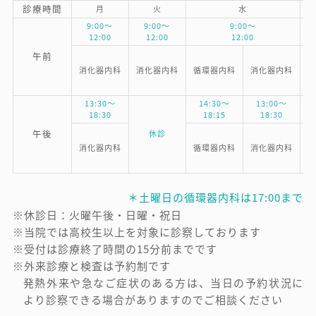
診療時間
月
火
水
9:00～
9:00～
9:00～
12:00
12:00
12:00
午前
消化器内科
消化器内科
循環器内科
消化器内科
消
13:30～
14:30～
13:00～
18:30
18:15
18:30
午後
休診
消化器内科
循環器内科
消化器内科
消
＊土曜日の循環器内科は17:00まで
※休診日：火曜午後・日曜・祝日
※当院では高校生以上を対象に診察しております
※受付は診療終了時間の15分前までです
※外来診療と検査は予約制です
発熱外来や急なご症状のある方は、当日の予約状況に
より診察できる場合がありますのでご相談ください