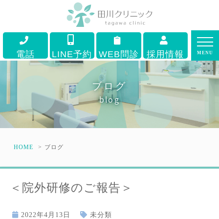
電話
LINE予約
WEB問診
採用情報
MENU
ブログ
blog
HOME
ブログ
＜院外研修のご報告＞
2022年4月13日
未分類