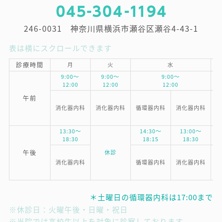
246-0031 神奈川県横浜市瀬谷区瀬谷4-43-1
表は横にスクロールできます
診療時間
月
火
水
9:00～
9:00～
9:00～
12:00
12:00
12:00
午前
消化器内科
消化器内科
循環器内科
消化器内科
消
13:30～
14:30～
13:00～
18:30
18:15
18:30
午後
休診
消化器内科
循環器内科
消化器内科
消
＊土曜日の循環器内科は17:00まで
※休診日：火曜午後・日曜・祝日
※当院では高校生以上を対象に診察しております