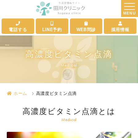
MENU
電話する
LINE予約
WEB問診
採用情報
高濃度ビタミン点滴
Medical
ホーム
高濃度ビタミン点滴
高濃度ビタミン点滴とは