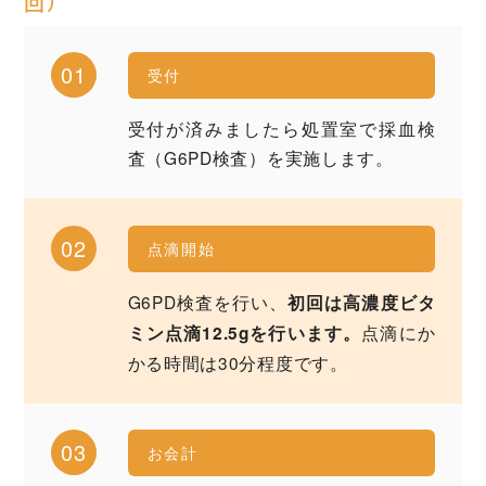
回）
01
受付
受付が済みましたら処置室で採血検
査（G6PD検査）を実施します。
02
点滴開始
G6PD検査を行い、
初回は高濃度ビタ
点滴にか
ミン点滴12.5gを行います。
かる時間は30分程度です。
03
お会計