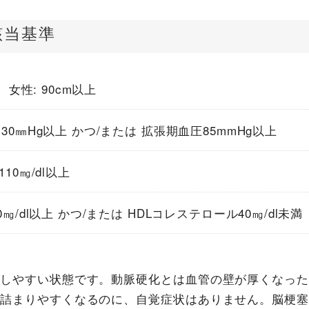
該当基準
m、女性: 90cm以上
30㎜Hg以上 かつ/または 拡張期血圧85mmHg以上
10㎎/dl以上
㎎/dl以上 かつ/または HDLコレステロール40㎎/dl未満
こしやすい状態です。動脈硬化とは血管の壁が厚くなった
り詰まりやすくなるのに、自覚症状はありません。脳梗塞