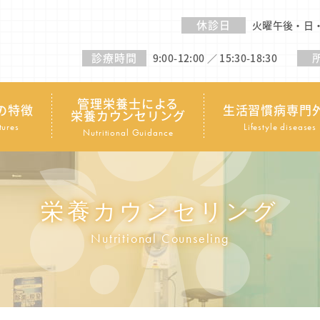
休診日
火曜午後・日
診療時間
9:00-12:00 ／ 15:30-18:30
管理栄養士による
の特徴
生活習慣病専門
栄養カウンセリング
tures
Lifestyle diseases
Nutritional Guidance
栄養カウンセリング
Nutritional Counseling