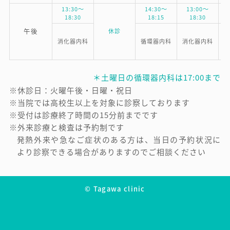
13:30～
14:30～
13:00～
18:30
18:15
18:30
午後
休診
消化器内科
循環器内科
消化器内科
消
＊土曜日の循環器内科は17:00まで
※休診日：火曜午後・日曜・祝日
※当院では高校生以上を対象に診察しております
※受付は診療終了時間の15分前までです
※外来診療と検査は予約制です
発熱外来や急なご症状のある方は、当日の予約状況に
より診察できる場合がありますのでご相談ください
© Tagawa clinic