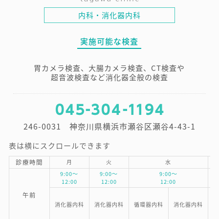
内科・消化器内科
実施可能な検査
胃カメラ検査、大腸カメラ検査、CT検査や
超音波検査
など消化器全般の検査
246-0031 神奈川県横浜市瀬谷区瀬谷4-43-1
表は横にスクロールできます
診療時間
月
火
水
9:00～
9:00～
9:00～
12:00
12:00
12:00
午前
消化器内科
消化器内科
循環器内科
消化器内科
消